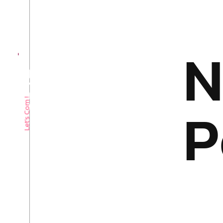
09 62 58 44 65
P
Let's Com !