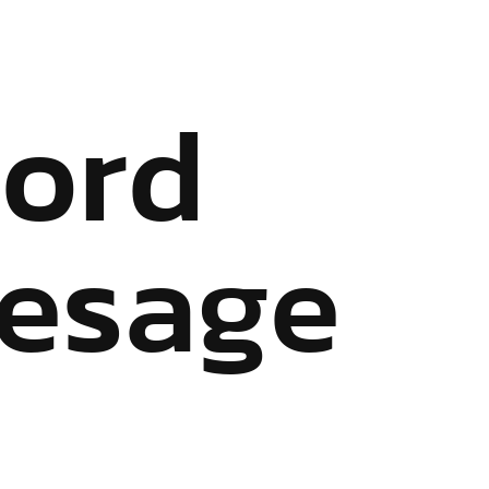
N
o
r
d
e
s
a
g
e