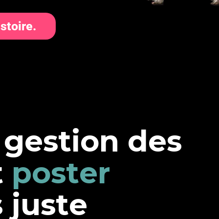
stoire.
g
e
s
t
i
o
n
d
e
s
t
p
o
s
t
e
r
s
j
u
s
t
e