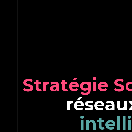
S
t
r
a
t
é
g
i
e
S
r
é
s
e
a
u
i
n
t
e
l
l
i