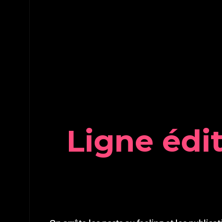
L
i
g
n
e
é
d
i