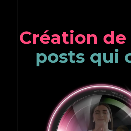
C
r
é
a
t
i
o
n
d
e
p
o
s
t
s
q
u
i