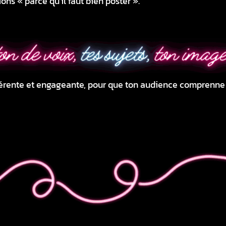
ions « parce qu’il faut bien poster ».
ohérente et engageante, pour que ton audience comprenne 