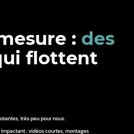
m
e
s
u
r
e
:
d
e
s
q
u
i
f
l
o
t
t
e
n
t
lotantes, très peu pour nous.
 impactant : vidéos courtes, montages