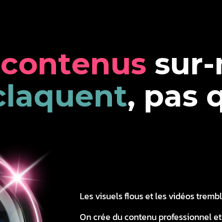
c
o
n
t
e
n
u
s
s
u
r
-
c
l
a
q
u
e
n
t
,
p
a
s
Les visuels flous et les vidéos tremb
On crée du contenu professionnel et