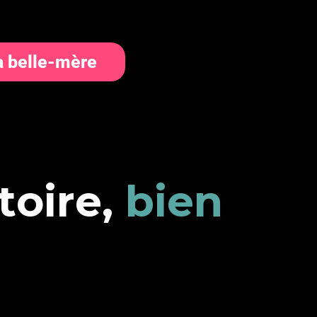
a belle-mère
t
o
i
r
e
,
b
i
e
n