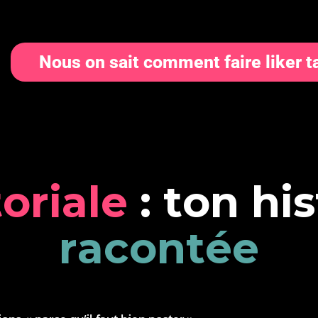
Nous on sait comment faire liker t
t
o
r
i
a
l
e
:
t
o
n
h
i
s
r
a
c
o
n
t
é
e