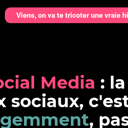
Viens, on va te tricoter une vraie hi
o
c
i
a
l
M
e
d
i
a
:
l
a
x
s
o
c
i
a
u
x
,
c
'
e
s
g
e
m
m
e
n
t
,
p
a