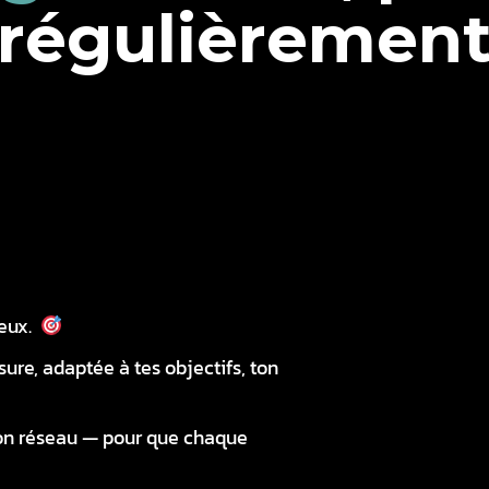
r
é
g
u
l
i
è
r
e
m
e
n
ieux.
ure, adaptée à tes objectifs, ton
on réseau — pour que chaque