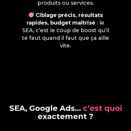
produits ou services.
Ciblage précis, résultats
rapides, budget maîtrisé
: le
SEA, c’est le coup de boost qu’il
te faut quand il faut que ça aille
vite.
S
E
A
,
G
o
o
g
l
e
A
d
s
…
c
’
e
s
t
q
u
o
i
e
x
a
c
t
e
m
e
n
t
?