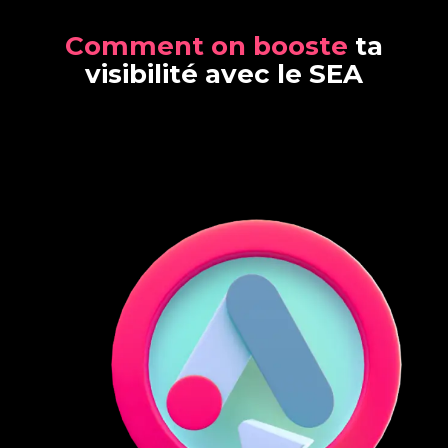
C
o
m
m
e
n
t
o
n
b
o
o
s
t
e
t
a
v
i
s
i
b
i
l
i
t
é
a
v
e
c
l
e
S
E
A