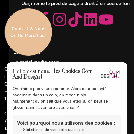
Oui, même le pied de page a droit à un peu de fun.
Contact & Nous
Navigation
On Ne Mord Pas !
La Com'pagnie
L'atelier Web
Le social media show
09
Hello c'est nous...
les Cookies Com
Côté référencement
:
And Design !
Nos pépites
00
On n’aime pas vous spammer. Alors on a patienté
-
Agence de communication Fréjus
sagement dans un coin, en mode ninja…
12
Nous joindre
Maintenant qu’on sait que vous êtes là, on peut se
:
glisser dans l’aventure avec vous ?
24 rue du fond campion
00
62123 HABARCQ (
Arras
)
/
Voici pourquoi nous utilisons des cookies :
14h
+33(0)9 62 58 44 65
Statistiques de visite et d’audience
hello@comanddesign.com