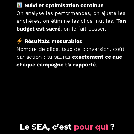
Suivi et optimisation continue
On analyse les performances, on ajuste les
enchères, on élimine les clics inutiles.
Ton
budget est sacré
, on le fait bosser.
Résultats mesurables
Nombre de clics, taux de conversion, coût
par action : tu sauras
exactement ce que
chaque campagne t’a rapporté
.
L
e
S
E
A
,
c
’
e
s
t
p
o
u
r
q
u
i
?