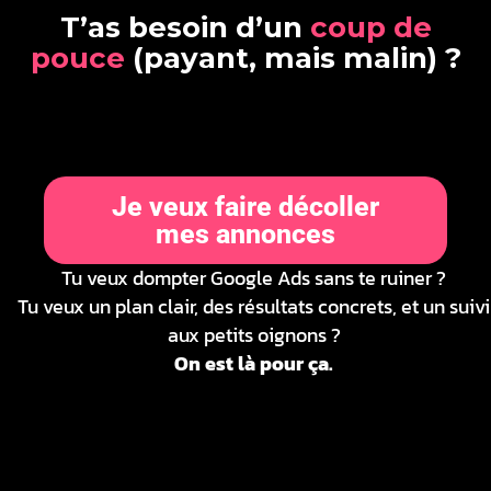
T
’
a
s
b
e
s
o
i
n
d
’
u
n
c
o
u
p
d
e
p
o
u
c
e
(
p
a
y
a
n
t
,
m
a
i
s
m
a
l
i
n
)
?
Je veux faire décoller
mes annonces
Tu veux dompter Google Ads sans te ruiner ?
Tu veux un plan clair, des résultats concrets, et un suivi
aux petits oignons ?
On est là pour ça.