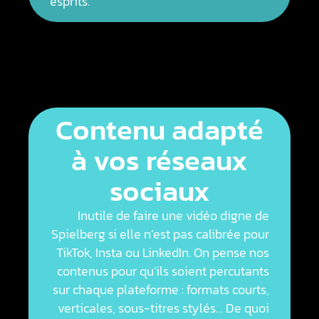
esprits.
Contenu adapté
à vos réseaux
sociaux
Inutile de faire une vidéo digne de
Spielberg si elle n’est pas calibrée pour
TikTok, Insta ou LinkedIn. On pense nos
contenus pour qu’ils soient percutants
sur chaque plateforme : formats courts,
verticales, sous-titres stylés… De quoi