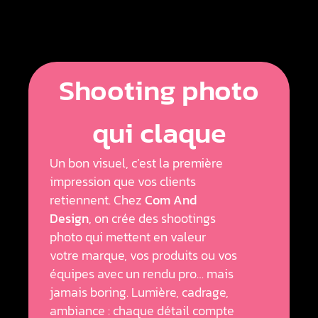
Shooting photo
qui claque
Un bon visuel, c’est la première
impression que vos clients
retiennent. Chez
Com And
Design
, on crée des shootings
photo qui mettent en valeur
votre marque, vos produits ou vos
équipes avec un rendu pro… mais
jamais boring. Lumière, cadrage,
ambiance : chaque détail compte