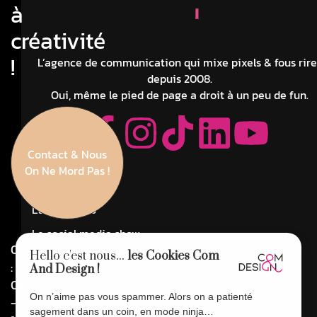
à
créativité
!
L’agence de communication qui mixe pixels & fous rire
depuis 2008.
Oui, même le pied de page a droit à un peu de fun.
Contact & Nous
Navigation
On Ne Mord Pas !
La Com'pagnie
L'atelier Web
Le social media show
09
Hello c'est nous...
les Cookies Com
Côté référencement
:
And Design !
Nos pépites
00
On n’aime pas vous spammer. Alors on a patienté
-
Agence de communication Fréjus
sagement dans un coin, en mode ninja…